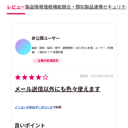
レビュー
製品情報
価格
機能
競合・類似製品
連携
セキュリテ
非公開ユーザー
組合・団体・協会｜保守・運用管理｜100-300人未満｜ユーザー（利用
者）｜契約タイプ 有償利用
企業所属 確認済
投稿日：
2023年01月09日
メール送信以外にも色々使えます
ノーコードWebデータベース
で利用
良いポイント