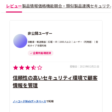
レビュー
製品情報
価格
機能
競合・類似製品
連携
セキュリテ
非公開ユーザー
自動車・輸送機器｜広報・IR｜1000人以上｜ユーザー（利用者）｜契
約タイプ 有償利用
企業所属 確認済
投稿日：
2023年02月21日
信頼性の高いセキュリティ環境で顧客
情報を管理
ノーコードWebデータベース
で利用