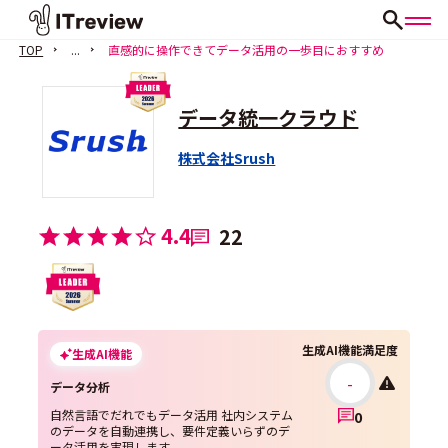
TOP
...
直感的に操作できてデータ活用の一歩目におすすめ
データ統一クラウド
株式会社Srush
4.4
22
生成AI機能満足度
生成AI機能
-
データ分析
自然言語でだれでもデータ活用 社内システム
0
のデータを自動連携し、要件定義いらずのデ
ータ活用を実現します。