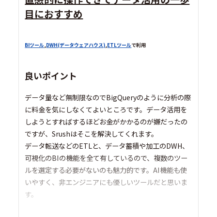
目におすすめ
BIツール
,
DWH(データウェアハウス)
,
ETLツール
で利用
良いポイント
データ量など無制限なのでBigQueryのように分析の際
に料金を気にしなくてよいところです。データ活用を
しようとすればするほどお金がかかるのが嫌だったの
ですが、Srushはそこを解決してくれます。
データ転送などのETLと、データ蓄積や加工のDWH、
可視化のBIの機能を全て有しているので、複数のツー
ルを選定する必要がないのも魅力的です。AI機能も使
いやすく、非エンジニアにも優しいツールだと思いま
す。