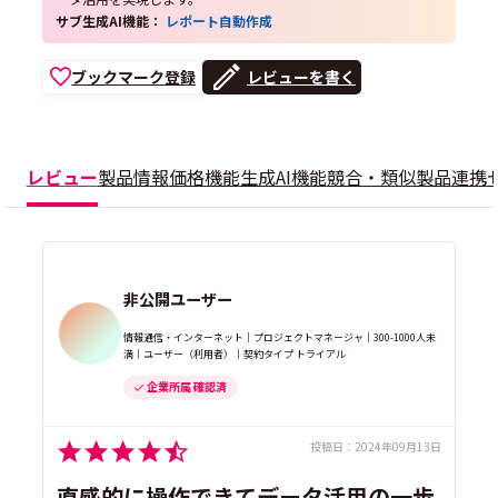
サブ生成AI機能：
レポート自動作成
ブックマーク登録
レビューを書く
レビュー
製品情報
価格
機能
生成AI機能
競合・類似製品
連携
非公開ユーザー
情報通信・インターネット｜プロジェクトマネージャ｜300-1000人未
満｜ユーザー（利用者）｜契約タイプ トライアル
企業所属 確認済
投稿日：
2024年09月13日
直感的に操作できてデータ活用の一歩