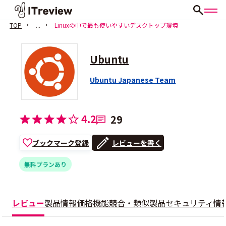
TOP
...
Linuxの中で最も使いやすいデスクトップ環境
Ubuntu
Ubuntu Japanese Team
4.2
29
ブックマーク登録
レビューを書く
無料プランあり
レビュー
製品情報
価格
機能
競合・類似製品
セキュリティ情