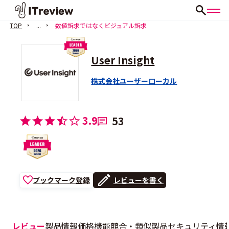
TOP
...
数値訴求ではなくビジュアル訴求
User Insight
株式会社ユーザーローカル
3.9
53
ブックマーク登録
レビューを書く
レビュー
製品情報
価格
機能
競合・類似製品
セキュリティ情