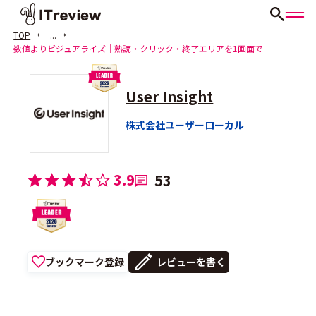
TOP
...
数値よりビジュアライズ｜熟読・クリック・終了エリアを1画面で
User Insight
株式会社ユーザーローカル
3.9
53
ブックマーク登録
レビューを書く