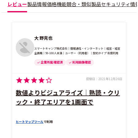
レビュー
製品情報
価格
機能
競合・類似製品
セキュリティ情
大 野克也
スマートキャンプ株式会社｜情報通信・インターネット｜経営・経営
企画職｜50-100人未満｜ユーザー（利用者）｜契約タイプ 有償利用
企業所属 確認済
利用画像確認
投稿日：
2021年12月26日
数値よりビジュアライズ｜熟読・クリ
ック・終了エリアを1画面で
ヒートマップツール
で利用