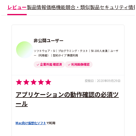
レビュー
製品情報
価格
機能
競合・類似製品
セキュリティ情
非公開ユーザー
ソフトウェア・SI｜プログラミング・テスト｜50-100人未満｜ユーザ
ー（利用者）｜契約タイプ 無償利用
企業所属 確認済
利用画像確認
投稿日：
2020年09月29日
アプリケーションの動作確認の必須ツ
ール
Mac向け仮想化ソフト
で利用