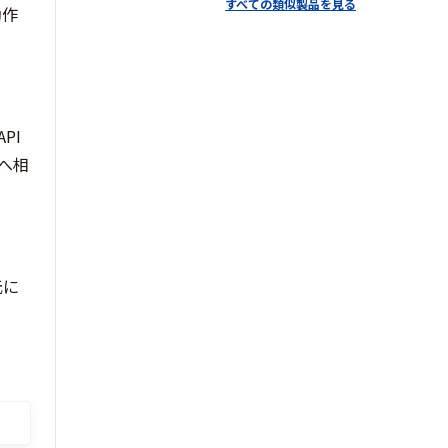
すべての類似製品を見る
動作
PI
へ相
元に