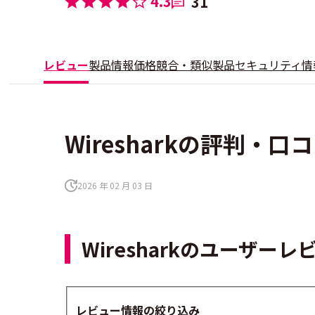
4.3
31
レビュー
製品情報
価格
競合・類似製品
セキュリティ情
Wiresharkの評判・口コ
2026 年 02 月 03 日
Wiresharkのユーザー
レビュー情報の絞り込み