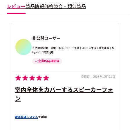
レビュー
製品情報
価格
競合・類似製品
非公開ユーザー
その他製造業｜営業・販売・サービス職｜20-50人未満｜IT管理者｜契
約タイプ 有償利用
企業所属 確認済
投稿日：
2023年12月21日
室内全体をカバーするスピーカーフォ
ン
電話会議システム
で利用