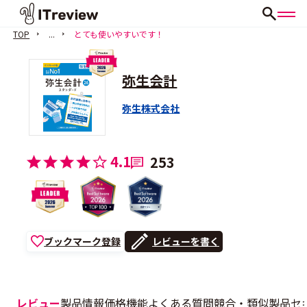
TOP
...
とても使いやすいです！
弥生会計
弥生株式会社
4.1
253
ブックマーク登録
レビューを書く
レビュー
製品情報
価格
機能
よくある質問
競合・類似製品
セ