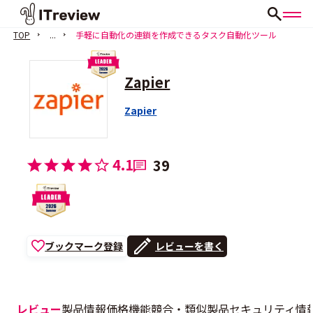
TOP
...
手軽に自動化の連鎖を作成できるタスク自動化ツール
Zapier
Zapier
4.1
39
ブックマーク登録
レビューを書く
レビュー
製品情報
価格
機能
競合・類似製品
セキュリティ情