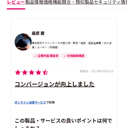
レビュー
製品情報
価格
機能
競合・類似製品
セキュリティ情
桑原 慶
株式会社ラフリンク｜その他小売・卸売｜経営・経営企画職｜20人未
満｜ユーザー（利用者）
企業所属 確認済
利用画像確認
投稿日：
2019年03月31日
コンバージョンが向上しました
オンライン決済サービス
で利用
この製品・サービスの良いポイントは何で
しょうか？