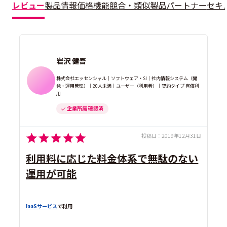
レビュー
製品情報
価格
機能
競合・類似製品
パートナー
セキ
岩沢 健吾
株式会社エッセンシャル｜ソフトウェア・SI｜社内情報システム（開
発・運用管理）｜20人未満｜ユーザー（利用者）｜契約タイプ 有償利
用
企業所属 確認済
投稿日：
2019年12月31日
利用料に応じた料金体系で無駄のない
運用が可能
IaaSサービス
で利用