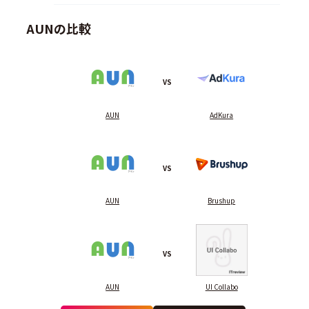
AUNの比較
VS
AUN
AdKura
VS
AUN
Brushup
VS
AUN
UI Collabo