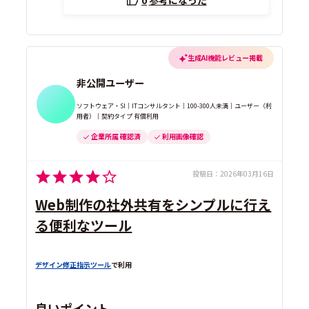
0
参考になった
生成AI機能レビュー掲載
非公開ユーザー
ソフトウェア・SI｜ITコンサルタント｜100-300人未満｜ユーザー（利
用者）｜契約タイプ 有償利用
企業所属 確認済
利用画像確認
投稿日：
2026年03月16日
Web制作の社外共有をシンプルに行え
る便利なツール
デザイン修正指示ツール
で利用
良いポイント