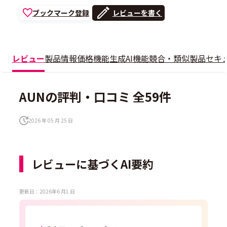
ブックマーク登録
レビューを書く
レビュー
製品情報
価格
機能
生成AI機能
競合・類似製品
セキ
AUNの評判・口コミ 全59件
2026 年 05 月 25 日
レビューに基づくAI要約
更新日：2026年6 月1 日