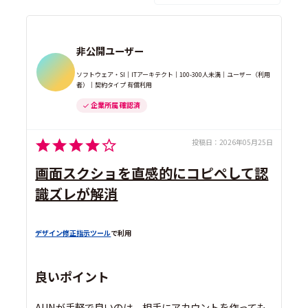
非公開ユーザー
ソフトウェア・SI｜ITアーキテクト｜100-300人未満｜ユーザー（利用
者）｜契約タイプ 有償利用
企業所属 確認済
投稿日：
2026年05月25日
画面スクショを直感的にコピペして認
識ズレが解消
デザイン修正指示ツール
で利用
良いポイント
AUNが手軽で良いのは、相手にアカウントを作っても