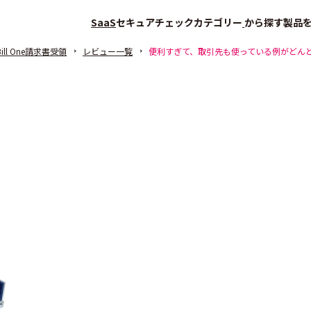
SaaS
セキュアチェック
カテゴリー
から探す
製品
Bill One請求書受領
レビュー一覧
便利すぎて、取引先も使っている例がどん