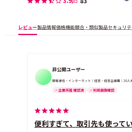
3.9
83
レビュー
製品情報
価格
機能
競合・類似製品
セキュリテ
非公開ユーザー
情報通信・インターネット｜経営・経営企画職｜20人
企業所属 確認済
利用画像確認
便利すぎて、取引先も使って