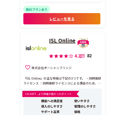
無料プランあり
レビューを見る
ISL Online
82
4.2
株式会社オーシャンブリッジ
『ISL Online』の主な特長は下記の3つです。 ・同時接続
ライセンス ：同時接続ライセンスによる課金のため、今
まで登録台数分ライセンスを購入していた場合はコスト
を大幅に削減できます。 また、オペレーターや接続先コ
CACHATT...より評価が高かったポイント
ンピュータに台数の制限はなく無制限で登録できるた
機能への満足度
使いやすさ
め、簡単で気軽に運用ができます。 ・「...
導入のしやすさ
管理のしやすさ
サポート品質
価格