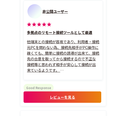
非公開ユーザー
多拠点のリモート接続ツールとして最適
他端末との接続が容易であり、利用者・接続
元PCを問わない為、接続先相手がPC操作に
疎くても、簡単に接続の誘導が出来て、接続
先の合意を取ってから接続するので不正な
接続等と思われず相手が安心して接続が出
来ているようです。
また外出先から、接続をする事もありPCだ
けではなくスマートフォンからでも相手に
接続が出来るため、電波の安定しないLTE回
Good Response
線でも少し不安定な状況でも接続元のPCに
レビューを見る
接続が出来、ス...