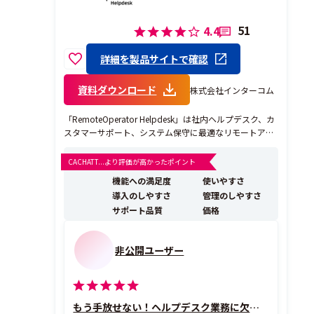
51
4.4
詳細を製品サイトで確認
資料ダウンロード
株式会社インターコム
「RemoteOperator Helpdesk」は社内ヘルプデスク、カ
スタマーサポート、システム保守に最適なリモートアク
セスサービスです。国内の専任担当がサポートしますの
で安心してご利用いただけます。インターコムのリモー
CACHATT...より評価が高かったポイント
トソリューションは10,000社以上の採用実績がありま
機能への満足度
使いやすさ
す。 ---------------...
導入のしやすさ
管理のしやすさ
サポート品質
価格
非公開ユーザー
もう手放せない！ヘルプデスク業務に欠かせない存在です