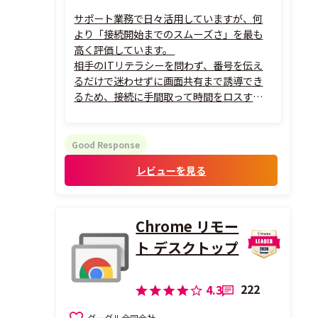
サポート業務で日々活用していますが、何
より「接続開始までのスムーズさ」を最も
高く評価しています。
相手のITリテラシーを問わず、番号を伝え
るだけで迷わせずに画面共有まで誘導でき
るため、接続に手間取って時間をロスする
ことが一切なくなりました。
また、画面上にポインターを出して視覚的
に案内できる点や、通信が不安定な環境で
Good Response
も動作が重くならず安定して遠隔操作がで
レビューを見る
きる点も、現場のオペレーター目線で...
Chrome リモー
ト デスクトップ
222
4.3
グーグル合同会社