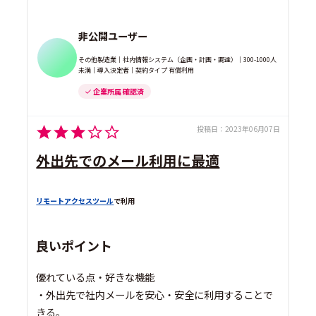
非公開ユーザー
その他製造業｜社内情報システム（企画・計画・調達）｜300-1000人
未満｜導入決定者｜契約タイプ 有償利用
企業所属 確認済
投稿日：
2023年06月07日
外出先でのメール利用に最適
リモートアクセスツール
で利用
良いポイント
優れている点・好きな機能
・外出先で社内メールを安心・安全に利用することで
きる。