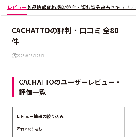
レビュー
製品情報
価格
機能
競合・類似製品
連携
セキュリテ
CACHATTOの評判・口コミ 全80
件
2025 年 07 月 25 日
CACHATTOのユーザーレビュー・
評価一覧
レビュー情報の絞り込み
評価で絞り込む