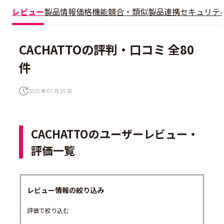
レビュー
製品情報
価格
機能
競合・類似製品
連携
セキュリテ
CACHATTOの評判・口コミ 全80
件
2025 年 07 月 25 日
CACHATTOのユーザーレビュー・
評価一覧
レビュー情報の絞り込み
評価で絞り込む