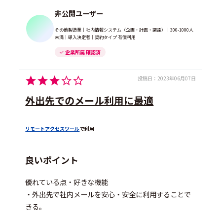
非公開ユーザー
その他製造業｜社内情報システム（企画・計画・調達）｜300-1000人
未満｜導入決定者｜契約タイプ 有償利用
企業所属 確認済
投稿日：
2023年06月07日
外出先でのメール利用に最適
リモートアクセスツール
で利用
良いポイント
優れている点・好きな機能
・外出先で社内メールを安心・安全に利用することで
きる。