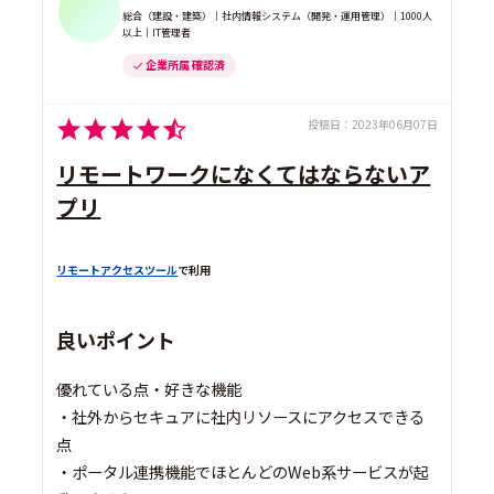
総合（建設・建築）｜社内情報システム（開発・運用管理）｜1000人
以上｜IT管理者
企業所属 確認済
投稿日：
2023年06月07日
リモートワークになくてはならないア
プリ
リモートアクセスツール
で利用
良いポイント
優れている点・好きな機能
・社外からセキュアに社内リソースにアクセスできる
点
・ポータル連携機能でほとんどのWeb系サービスが起