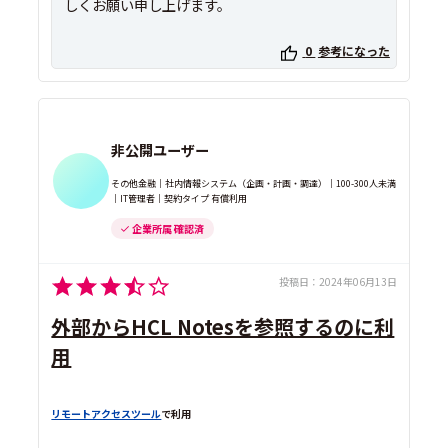
しくお願い申し上げます。
0
参考になった
非公開ユーザー
その他金融｜社内情報システム（企画・計画・調達）｜100-300人未満
｜IT管理者｜契約タイプ 有償利用
企業所属 確認済
投稿日：
2024年06月13日
外部からHCL Notesを参照するのに利
用
リモートアクセスツール
で利用