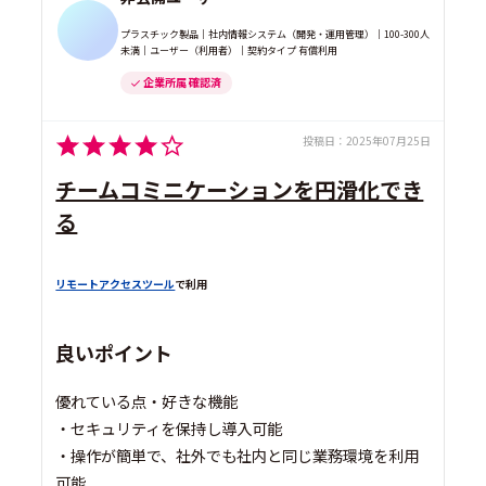
プラスチック製品｜社内情報システム（開発・運用管理）｜100-300人
未満｜ユーザー（利用者）｜契約タイプ 有償利用
企業所属 確認済
投稿日：
2025年07月25日
チームコミニケーションを円滑化でき
る
リモートアクセスツール
で利用
良いポイント
優れている点・好きな機能
・セキュリティを保持し導入可能
・操作が簡単で、社外でも社内と同じ業務環境を利用
可能