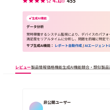
4.1
455
生成AI機能
データ分析
常時稼働するシステム監視により、デバイスのパフォ
満足度をリアルタイムに分析し、問題を的確に特定で
サブ生成AI機能：
レポート自動作成
/
AIエージェン
レビュー
製品情報
価格
機能
生成AI機能
競合・類似製品
非公開ユーザー