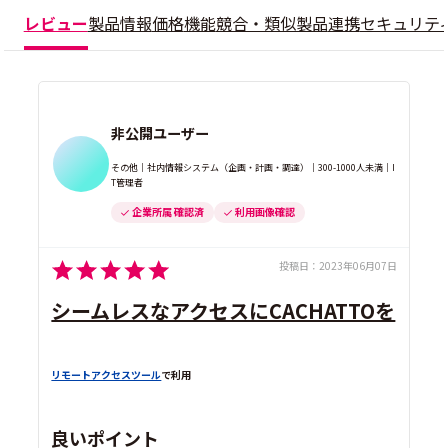
レビュー
製品情報
価格
機能
競合・類似製品
連携
セキュリテ
非公開ユーザー
その他｜社内情報システム（企画・計画・調達）｜300-1000人未満｜I
T管理者
企業所属 確認済
利用画像確認
投稿日：
2023年06月07日
シームレスなアクセスにCACHATTOを
リモートアクセスツール
で利用
良いポイント