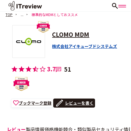
TOP
...
標準的なMDMとしておススメ
CLOMO MDM
株式会社アイキューブドシステムズ
3.7
51
ブックマーク登録
レビューを書く
レビュー
製品情報
価格
機能
競合・類似製品
セキュリティ情