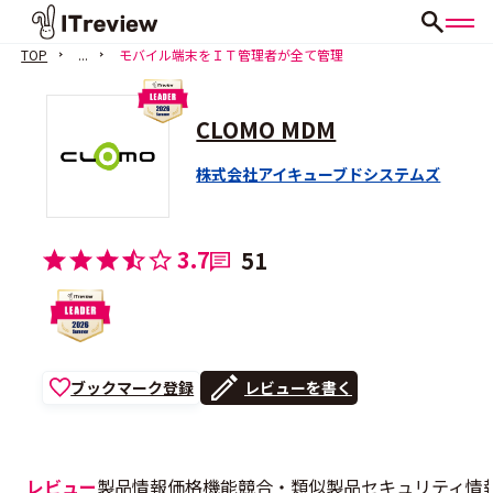
TOP
...
モバイル端末をＩＴ管理者が全て管理
CLOMO MDM
株式会社アイキューブドシステムズ
3.7
51
ブックマーク登録
レビューを書く
レビュー
製品情報
価格
機能
競合・類似製品
セキュリティ情