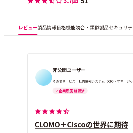
3.7
51
レビュー
製品情報
価格
機能
競合・類似製品
セキュリテ
非公開ユーザー
その他サービス｜社内情報システム（CIO・マネージャ）
企業所属 確認済
CLOMO＋Ciscoの世界に期待