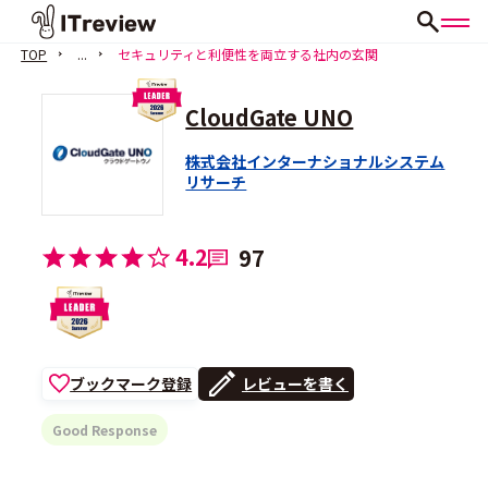
TOP
...
セキュリティと利便性を両立する社内の玄関
CloudGate UNO
株式会社インターナショナルシステム
リサーチ
4.2
97
ブックマーク登録
レビューを書く
Good Response