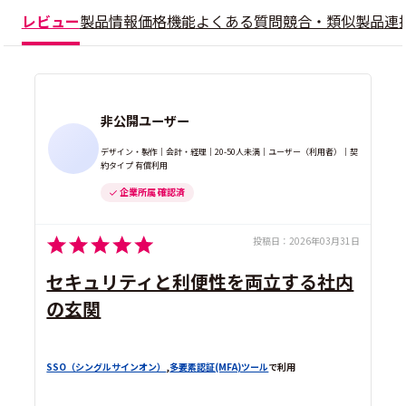
レビュー
製品情報
価格
機能
よくある質問
競合・類似製品
連
非公開ユーザー
デザイン・製作｜会計・経理｜20-50人未満｜ユーザー（利用者）｜契
約タイプ 有償利用
企業所属 確認済
投稿日：
2026年03月31日
セキュリティと利便性を両立する社内
の玄関
SSO（シングルサインオン）
,
多要素認証(MFA)ツール
で利用