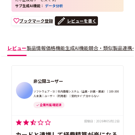
サブ生成AI機能：
データ分析
ブックマーク登録
レビューを書く
レビュー
製品情報
価格
機能
生成AI機能
競合・類似製品
連携
非公開ユーザー
ソフトウェア・SI｜社内情報システム（企画・計画・調達）｜100-300
人未満｜ユーザー（利用者）｜契約タイプ 分からない
企業所属 確認済
投稿日：
2026年05月12日
カードと連携して経費精算が楽になる