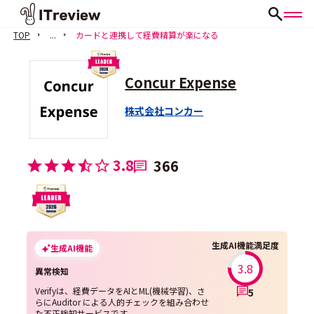
TOP
...
カードと連携して経費精算が楽になる
Concur Expense
株式会社コンカー
3.8
366
生成AI機能満足度
生成AI機能
3.8
異常検知
Verifyは、経費データをAIとML(機械学習)、さ
5
らにAuditor による人的チェックを組み合わせ
た不正検知サービスです。