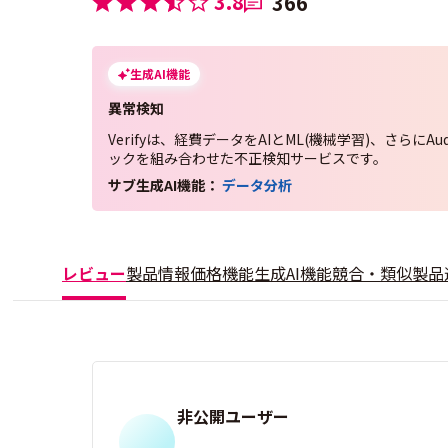
3.8
366
生成AI機能
異常検知
Verifyは、経費データをAIとML(機械学習)、さらにAu
ックを組み合わせた不正検知サービスです。
サブ生成AI機能：
データ分析
レビュー
製品情報
価格
機能
生成AI機能
競合・類似製品
非公開ユーザー