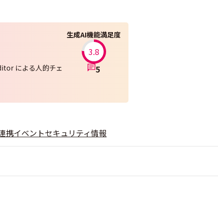
生成AI機能満足度
3.8
ditor による人的チェ
5
連携
イベント
セキュリティ情報