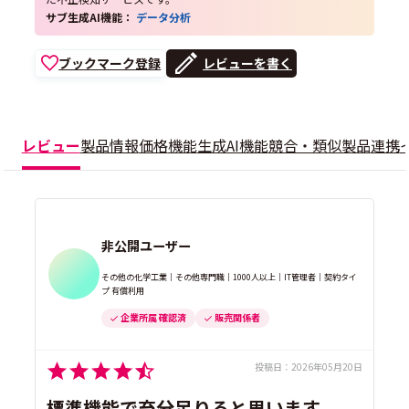
サブ生成AI機能：
データ分析
ブックマーク登録
レビューを書く
レビュー
製品情報
価格
機能
生成AI機能
競合・類似製品
連携
非公開ユーザー
その他の化学工業｜その他専門職｜1000人以上｜IT管理者｜契約タイ
プ 有償利用
企業所属 確認済
販売関係者
投稿日：
2026年05月20日
標準機能で充分足りると思います