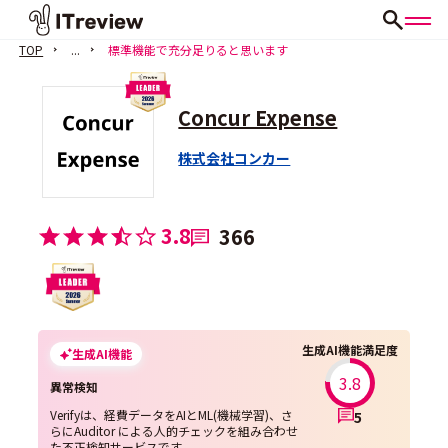
TOP
...
標準機能で充分足りると思います
Concur Expense
株式会社コンカー
3.8
366
生成AI機能満足度
生成AI機能
3.8
異常検知
Verifyは、経費データをAIとML(機械学習)、さ
5
らにAuditor による人的チェックを組み合わせ
た不正検知サービスです。