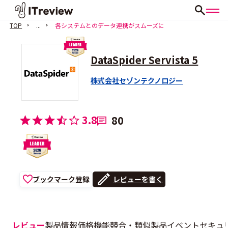
TOP
...
各システムとのデータ連携がスムーズに
DataSpider Servista 5
株式会社セゾンテクノロジー
3.8
80
ブックマーク登録
レビューを書く
レビュー
製品情報
価格
機能
競合・類似製品
イベント
セキュ