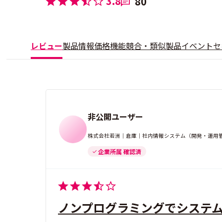
3.8
80
レビュー
製品情報
価格
機能
競合・類似製品
イベント
セ
非公開ユーザー
株式会社若洲｜倉庫｜社内情報システム（開発・運用管理
企業所属 確認済
ノンプログラミングでシステ