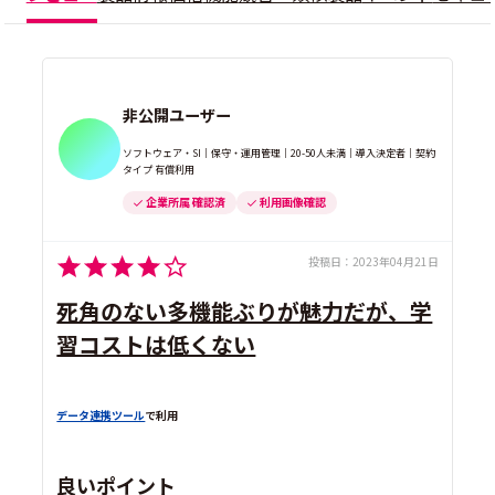
非公開ユーザー
ソフトウェア・SI｜保守・運用管理｜20-50人未満｜導入決定者｜契約
タイプ 有償利用
企業所属 確認済
利用画像確認
投稿日：
2023年04月21日
死角のない多機能ぶりが魅力だが、学
習コストは低くない
データ連携ツール
で利用
良いポイント