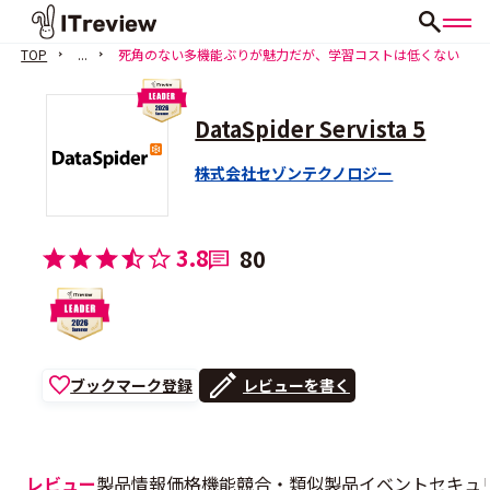
TOP
...
死角のない多機能ぶりが魅力だが、学習コストは低くない
DataSpider Servista 5
株式会社セゾンテクノロジー
3.8
80
ブックマーク登録
レビューを書く
レビュー
製品情報
価格
機能
競合・類似製品
イベント
セキュ