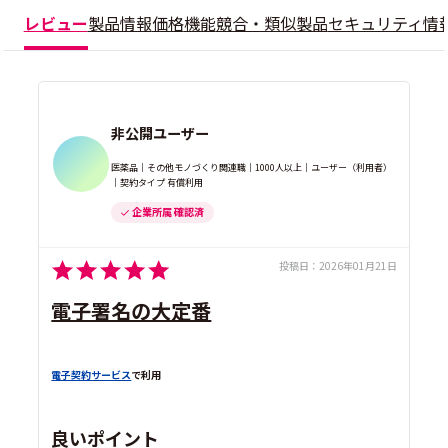
レビュー
製品情報
価格
機能
競合・類似製品
セキュリティ情
非公開ユーザー
医薬品｜その他モノづくり関連職｜1000人以上｜ユーザー（利用者）
｜契約タイプ 有償利用
企業所属 確認済
投稿日：
2026年01月21日
電子署名の大定番
電子契約サービス
で利用
良いポイント