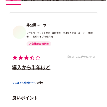
非公開ユーザー
ソフトウェア・SI｜保守・運用管理｜50-100人未満｜ユーザー（利用
者）｜契約タイプ 有償利用
企業所属 確認済
投稿日：
2022年04月04日
導入から半年ほど
マニュアル作成ツール
で利用
良いポイント