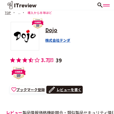
TOP
...
導入から半年ほど
Dojo
株式会社テンダ
3.7
39
ブックマーク登録
レビューを書く
レビュー
製品情報
価格
機能
競合・類似製品
セキュリティ情