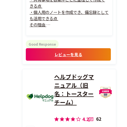
きる点
・個人用のノートを作成でき、備忘録として
も活用できる点
その理由
コールセンター業務で使用しているため、
案件ごとの共有事項をNotePMに記録する
ことで、情報を風化させることなく蓄積でき
Good Response
ます。
レビューを見る
過去の情報も検索機能ですぐに見つけるこ
とができるため、必要な対応内容や経緯を
いつでも確認でき、対応品質の維持に役立っ
て...
ヘルプドッグマ
ニュアル（旧
名：トースター
チーム）
62
4.2