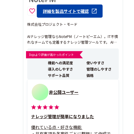
詳細を製品サイトで確認
株式会社プロジェクト・モード
AIナレッジ管理ならNotePM（ノートピーエム）。IT不慣
れなチームでも定着するナレッジ管理ツールです。 AIチ
ャットと表記ゆれ・同義語を自動検知する関連度検索
で、知りたいが数秒で見つかる。 添付ファイルの中身ま
Dojoより評価が高かったポイント
で全文検索し、属人化を解消します。 登録社数12,000社
機能への満足度
使いやすさ
以上・継続率99％超、大手・金融機関...
導入のしやすさ
管理のしやすさ
サポート品質
価格
非公開ユーザー
ナレッジ管理が簡単になりました
優れている点・好きな機能
・共有事項を各案件ごとに整理して作成で