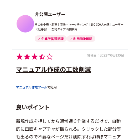
非公開ユーザー
その他小売・卸売｜宣伝・マーケティング｜100-300人未満｜ユーザー
（利用者）｜契約タイプ 有償利用
企業所属 確認済
利用画像確認
投稿日：
2022年06月30日
マニュアル作成の工数削減
マニュアル作成ツール
で利用
良いポイント
新規作成を押してから通常通り作業するだけで、自動
的に画面キャプチャが撮られる。クリックした部分等
も出るので不要なページだけ削除すればほぼマニュア