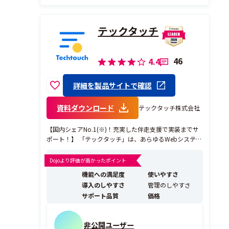
テックタッチ
46
4.4
詳細を製品サイトで確認
資料ダウンロード
テックタッチ株式会社
【国内シェアNo.1(※)！充実した伴走支援で実装までサ
ポート！】 「テックタッチ」は、あらゆるWebシステム
上にナビゲーションをあとのせすることができ、ユーザ
ーがスムーズにシステム操作できるようにするサービス
Dojoより評価が高かったポイント
です。これにより、ユーザーからの問い合わせ数の削
機能への満足度
使いやすさ
減、マニュアル整備の工数削減などを実現します。 ...
導入のしやすさ
管理のしやすさ
サポート品質
価格
非公開ユーザー