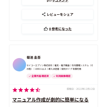
0
コメント
レビューをシェア
0
参考になった
菊池 圭吾
セイコーエプソン株式会社｜電気・電子機器｜社内情報システム（そ
の他）｜1000人以上｜導入決定者｜契約タイプ 有償利用
企業所属 確認済
利用画像確認
投稿日：
2022年12月12日
マニュアル作成が劇的に簡単になる