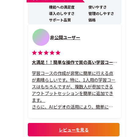
の会話型トレーニングで、現場で使える「対話力」を高
機能への満足度
使いやすさ
められます。 世界203の国と地域で100万社以上...
導入のしやすさ
管理のしやすさ
サポート品質
価格
非公開ユーザー
大満足！！簡単な操作で質の高い学習コースがすぐ作成できる！
学習コースの作成が非常に簡単に行える点
が素晴らしいです。特に、1人用の学習コー
スはもちろんですが、複数人が参加できる
アウトプットセッションを簡単に追加でき
ます。
さらに、AIビデオの活用により、簡単にアバ
ター動画を作成できることに非常に満足し
ています。生産性がとても上がりました。
レビューを見る