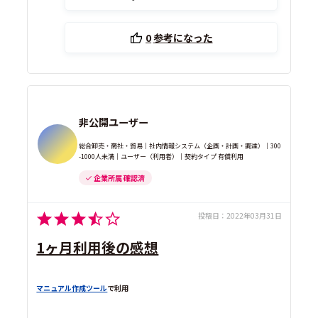
0
参考になった
非公開ユーザー
総合卸売・商社・貿易｜社内情報システム（企画・計画・調達）｜300
-1000人未満｜ユーザー（利用者）｜契約タイプ 有償利用
企業所属 確認済
投稿日：
2022年03月31日
1ヶ月利用後の感想
マニュアル作成ツール
で利用