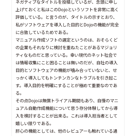
ネガティブなタイトルを投稿しているが、念頭に申し
上げておくと私はこのDojoというソフトを非常に高く
評価している。と言うのが、タイトルの示すとおり、
私がソフトウェアを導入した目的とDojoの機能が完全
に合致しているためである。
マニュアル作成ソフトの選定というのは、おそらくど
の企業もそれなりに検討を重ねたことがあるマジョリ
ティなものだと思っている。幸い現代のネット社会で
は情報収集にこと困ることは無いのだが、自社の導入
目的とソフトウェアの機能が噛み合っていないと、せ
っかく導入してもトンチンカンなトラブルを引き起こ
す。導入目的を明確にすることが極めて重要なのであ
る。
その点Dojoは無償トライアル期間もあり、自慢のマニ
ュアル自動作成機能について思う存分体験してから導
入を検討することが出来る。これは導入担当者として
嬉しい限りである。
肝心の機能としては、他のレビュアーも触れている通