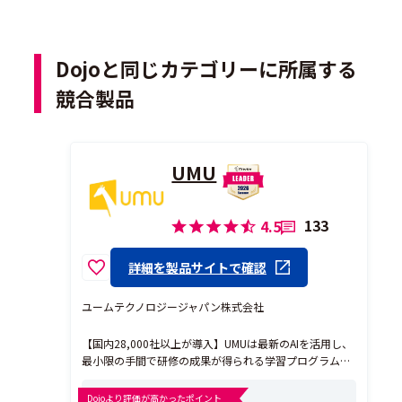
Dojoと同じカテゴリーに所属する
競合製品
UMU
133
4.5
詳細を製品サイトで確認
ユームテクノロジージャパン株式会社
【国内28,000社以上が導入】UMUは最新のAIを活用し、
最小限の手間で研修の成果が得られる学習プログラムを
作成できる全く新しいラーニングプラットフォームで
す。AIでコンテンツの作成を加速させ、AIとの繰り返し
Dojoより評価が高かったポイント