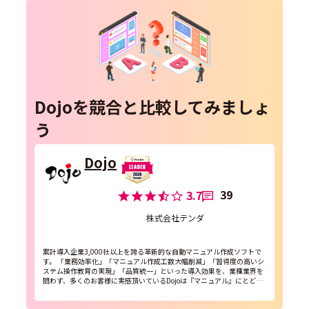
Dojoを競合と比較してみましょ
う
Dojo
39
3.7
株式会社テンダ
累計導入企業3,000社以上を誇る革新的な自動マニュアル作成ソフトで
す。 「業務効率化」「マニュアル作成工数大幅削減」「習得度の高いシ
ステム操作教育の実現」「品質統一」といった導入効果を、業種業界を
問わず、多くのお客様に実感頂いているDojoは『マニュアル』にとどま
らない業務効率化ソリューションを提供します...