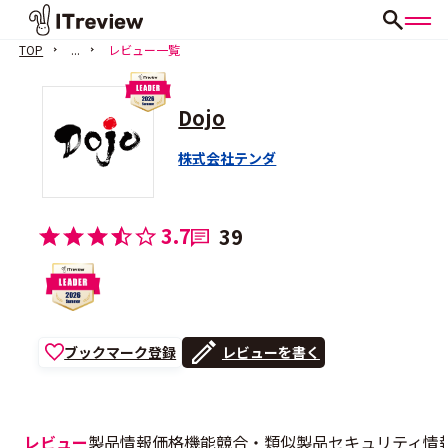
TOP
...
レビュー一覧
Dojo
株式会社テンダ
3.7
39
ブックマーク登録
レビューを書く
レビュー
製品情報
価格
機能
競合・類似製品
セキュリティ情