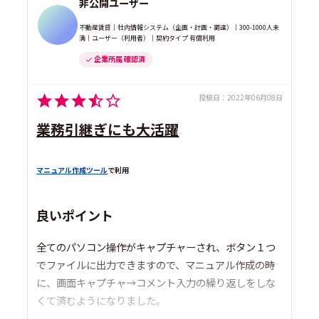
非公開ユーザー
不動産賃貸｜社内情報システム（企画・計画・調達）｜300-1000人未
満｜ユーザー（利用者）｜契約タイプ 有償利用
企業所属 確認済
投稿日：
2022年06月08日
業務引継ぎにも大活躍
マニュアル作成ツール
で利用
良いポイント
全てのパソコン操作がキャプチャーされ、ボタン１つ
でファイルに出力できますので、マニュアル作成の時
に、画面キャプチャ→コメント入力の繰り返しをしな
くて済むようになりました。