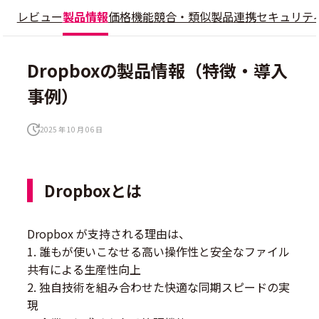
レビュー
製品情報
価格
機能
競合・類似製品
連携
セキュリテ
Dropboxの製品情報（特徴・導入
事例）
2025 年 10 月 06 日
Dropboxとは
Dropbox が支持される理由は、
1. 誰もが使いこなせる高い操作性と安全なファイル
共有による生産性向上
2. 独自技術を組み合わせた快適な同期スピードの実
現