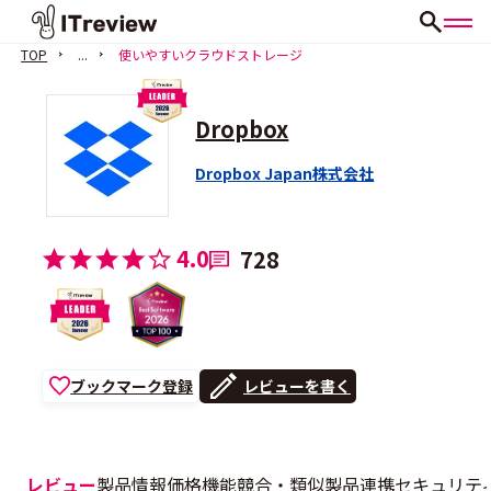
TOP
...
使いやすいクラウドストレージ
Dropbox
Dropbox Japan株式会社
4.0
728
ブックマーク登録
レビューを書く
レビュー
製品情報
価格
機能
競合・類似製品
連携
セキュリテ