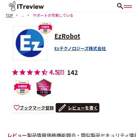
TOP
...
サポートが充実している
EzRobot
Ezテクノロジーズ株式会社
4.5
142
ブックマーク登録
レビューを書く
レビュー
製品情報
価格
機能
競合・類似製品
セキュリティ情