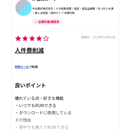
中谷建材株式会社｜その他製造業｜経営・経営企画職｜50-100人未満
｜導入決定者｜契約タイプ 有償利用
企業所属 確認済
投稿日：
2026年06月02日
人件費削減
RPAツール
で利用
良いポイント
優れている点・好きな機能
・いつでもRUNできる
・ダウンロードに使用している
その理由
・夜中でも無人でRUNできる