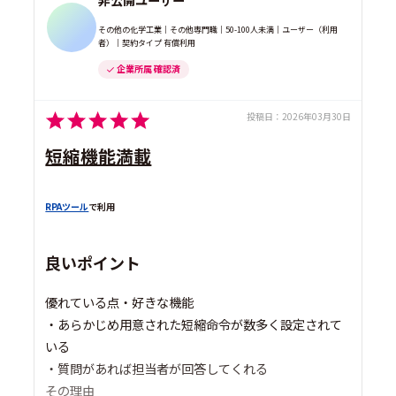
その他の化学工業｜その他専門職｜50-100人未満｜ユーザー（利用
者）｜契約タイプ 有償利用
企業所属 確認済
投稿日：
2026年03月30日
短縮機能満載
RPAツール
で利用
良いポイント
優れている点・好きな機能
・あらかじめ用意された短縮命令が数多く設定されて
いる
・質問があれば担当者が回答してくれる
その理由