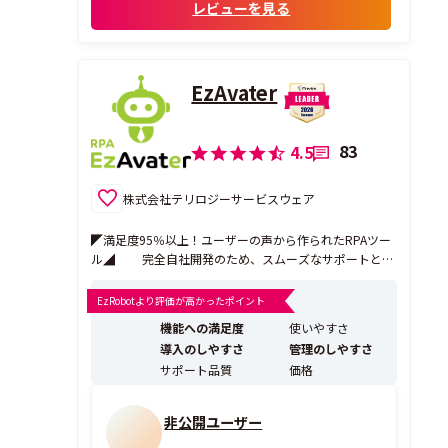
レビューを見る
く、直感的に作れる仕組みなので、パソコン
に詳し...
EzAvater
83
4.5
株式会社テリロジーサービスウェア
◤満足度95％以上！ユーザーの声から作られたRPAツー
ル◢ 完全自社開発のため、スムーズなサポートとお
客様の声を取り入れたバージョンアップが特徴。 ITの知
識が無くても自社でロボットを作り、運用したいという
EzRobotより評価が高かったポイント
方のために開発されたRPAツールです。 充実したハンズ
機能への満足度
使いやすさ
オントレーニングやサポートサイトで自社運用を...
導入のしやすさ
管理のしやすさ
サポート品質
価格
非公開ユーザー