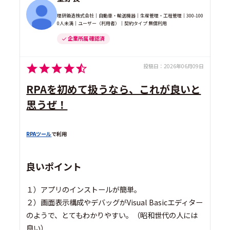
理研鍛造株式会社｜自動車・輸送機器｜生産管理・工程管理｜300-100
0人未満｜ユーザー（利用者）｜契約タイプ 無償利用
企業所属 確認済
投稿日：
2026年06月09日
RPAを初めて扱うなら、これが良いと
思うぜ！
RPAツール
で利用
良いポイント
１）アプリのインストールが簡単。
２）画面表示構成やデバッグがVisual Basicエディター
のようで、とてもわかりやすい。（昭和世代の人には
良い）