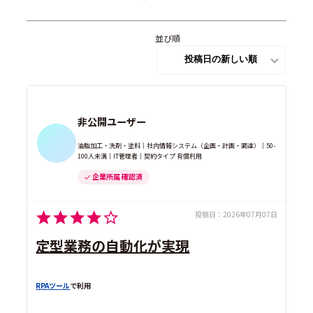
並び順
非公開ユーザー
油脂加工・洗剤・塗料｜社内情報システム（企画・計画・調達）｜50-
100人未満｜IT管理者｜契約タイプ 有償利用
企業所属 確認済
投稿日：
2026年07月07日
定型業務の自動化が実現
RPAツール
で利用