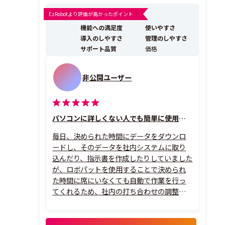
ル『ロボパットDX』です。プログラミング知識が一切不
要で、現場の事務職が自らロボットを作成し、日々の業
EzRobotより評価が高かったポイント
務効率化を実現できる直感的な操作性が特徴です。 他社
機能への満足度
使いやすさ
ツールと比較した際の最大の強みは...
導入のしやすさ
管理のしやすさ
サポート品質
価格
非公開ユーザー
パソコンに詳しくない人でも簡単に使用できます
毎日、決められた時間にデータをダウンロ
ードし、そのデータを社内システムに取り
込んだり、指示書を作成したりしていました
が、ロボパットを使用することで決められ
た時間に席にいなくても自動で作業を行っ
てくれるため、社内の打ち合わせの調整も
しやすくなり、繰り返し作業もなくなったた
め他の業務ができるようになり、大変助かっ
ています。作成に関しても難しい操作がな