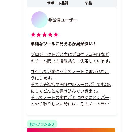
サポート品質
価格
非公開ユーザー
単純なツールに見えるが奥が深い！
プロジェクトごと主にプログラム開発など
のチーム間での情報共有に使用しています。
共有したい案件を全てノートに書き込むよ
うにします。
それこそ進捗や開発中のメモなど何でもOK
にしてどんどん書き込んでいきます。
そしてノートの案件ごとに直ぐにメンバー
とやり取りしたい時には、そのノート単位
でメッセージ（チャット？）を送れて素早
いレスポンスを得る事も可能となります。
（スマホアプリにも対応し...
無料プランあり