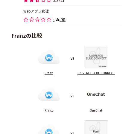
Webアプリ管理
-
(0)
Franzの比較
VS
Franz
UNIVERGE BLUE CONNECT
VS
Franz
OneChat
VS