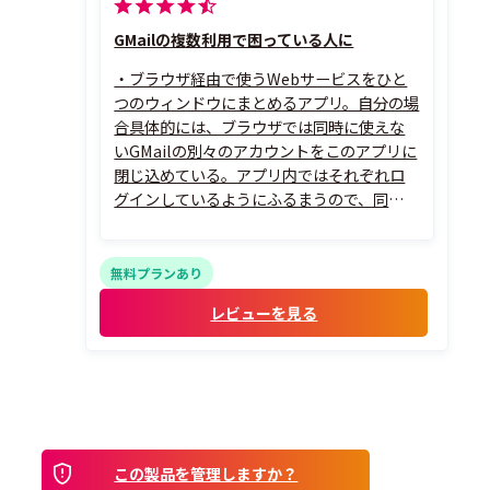
GMailの複数利用で困っている人に
・ブラウザ経由で使うWebサービスをひと
つのウィンドウにまとめるアプリ。自分の場
合具体的には、ブラウザでは同時に使えな
いGMailの別々のアカウントをこのアプリに
閉じ込めている。アプリ内ではそれぞれロ
グインしているようにふるまうので、同時に
利用することができる
・会社内で社内用・窓口用など複数のメー
ルアカウントを運営している人は、これを
無料プランあり
使うと間違いがなくなって便利だと思う
レビューを見る
この製品を管理しますか？