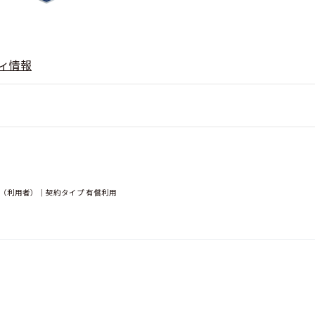
ィ情報
ー（利用者）｜契約タイプ 有償利用