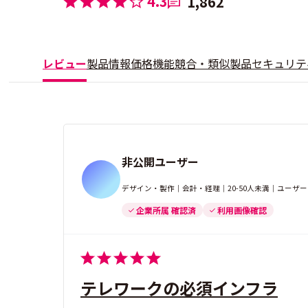
4.3
1,862
レビュー
製品情報
価格
機能
競合・類似製品
セキュリテ
非公開ユーザー
デザイン・製作｜会計・経理｜20-50人未満｜ユーザ
企業所属 確認済
利用画像確認
テレワークの必須インフラ