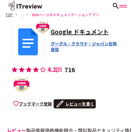
TOP
...
Webベースのドキュメンテーションアプリ
Google ドキュメント
グーグル・クラウド・ジャパン合同
会社
4.2
716
ブックマーク登録
レビューを書く
レビュー
製品情報
価格
機能
競合・類似製品
セキュリティ情