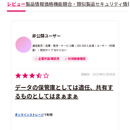
レビュー
製品情報
価格
機能
競合・類似製品
セキュリティ情
非公開ユーザー
通信販売｜営業・販売・サービス職｜100-300人未満｜ユーザー（利用
者）｜契約タイプ 分からない
企業所属 確認済
利用画像確認
投稿日：
2025年01月28日
データの保管庫としては適任、共有す
るものとしてはまぁまぁ
オンラインストレージ
で利用