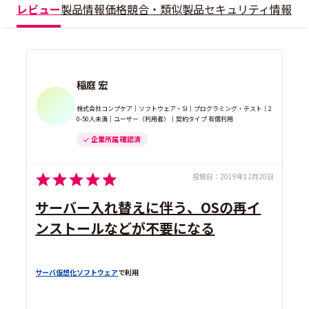
レビュー
製品情報
価格
競合・類似製品
セキュリティ情報
稲庭 宏
株式会社コンプケア｜ソフトウェア・SI｜プログラミング・テスト｜2
0-50人未満｜ユーザー（利用者）｜契約タイプ 有償利用
企業所属 確認済
投稿日：
2019年12月20日
サーバー入れ替えに伴う、OSの再イ
ンストールなどが不要になる
サーバ仮想化ソフトウェア
で利用