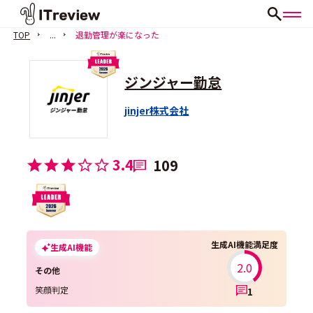
TOP
...
退勤管理が楽になった
ジンジャー勤怠
jinjer株式会社
3.4
109
生成AI機能満足度
生成AI機能
2.0
その他
笑顔判定
1