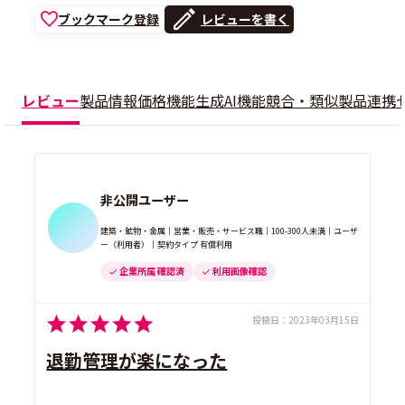
ブックマーク登録
レビューを書く
レビュー
製品情報
価格
機能
生成AI機能
競合・類似製品
連携
非公開ユーザー
建築・鉱物・金属｜営業・販売・サービス職｜100-300人未満｜ユーザ
ー（利用者）｜契約タイプ 有償利用
企業所属 確認済
利用画像確認
投稿日：
2023年03月15日
退勤管理が楽になった