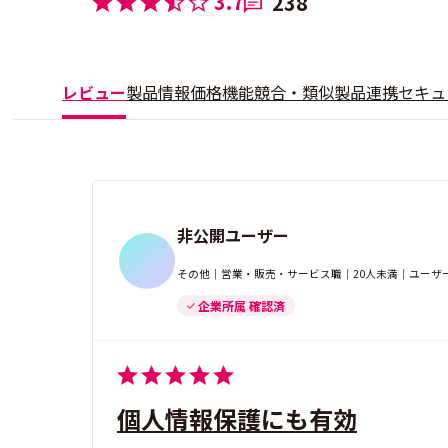
3.7
238
レビュー
製品情報
価格
機能
競合・類似製品
連携
セキュ
非公開ユーザー
その他｜営業・販売・サービス職｜20人未満｜ユーザ
企業所属 確認済
個人情報保護にも有効