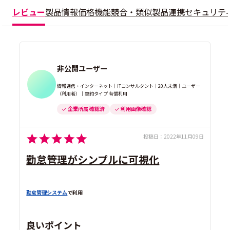
レビュー
製品情報
価格
機能
競合・類似製品
連携
セキュリテ
非公開ユーザー
情報通信・インターネット｜ITコンサルタント｜20人未満｜ユーザー
（利用者）｜契約タイプ 有償利用
企業所属 確認済
利用画像確認
投稿日：
2022年11月09日
勤怠管理がシンプルに可視化
勤怠管理システム
で利用
良いポイント