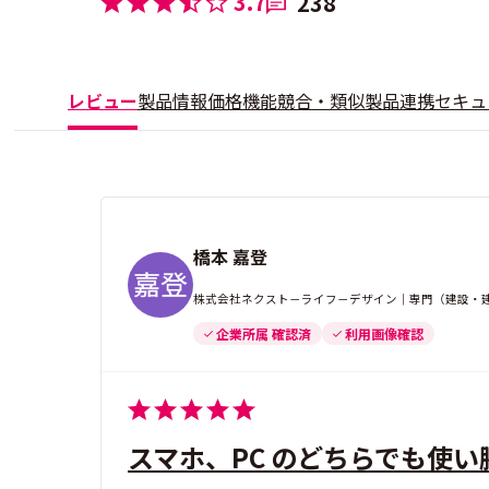
3.7
238
レビュー
製品情報
価格
機能
競合・類似製品
連携
セキュ
橋本 嘉登
株式会社ネクスト－ライフ－デザイン｜専門（建設・建築
企業所属 確認済
利用画像確認
スマホ、PC のどちらでも使