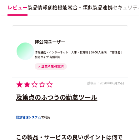
レビュー
製品情報
価格
機能
競合・類似製品
連携
セキュリテ
非公開ユーザー
情報通信・インターネット｜人事・教育職｜20-50人未満｜IT管理者｜
契約タイプ 有償利用
企業所属 確認済
投稿日：
2020年06月25日
及第点のふつうの勤怠ツール
勤怠管理システム
で利用
この製品・サービスの良いポイントは何で