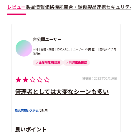
レビュー
製品情報
価格
機能
競合・類似製品
連携
セキュリテ
非公開ユーザー
人材｜総務・庶務｜1000人以上｜ユーザー（利用者）｜契約タイプ 有
償利用
企業所属 確認済
利用画像確認
投稿日：
2022年02月10日
管理者としては大変なシーンも多い
勤怠管理システム
で利用
良いポイント