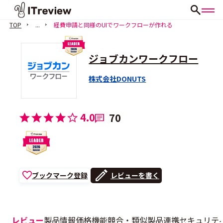
TOP
...
経費申請と同様のUIでワークフローが作れる
ジョブカンワークフロー
株式会社DONUTS
4.0
70
ブックマーク登録
レビューを書く
レビュー
製品情報
価格
機能
競合・類似製品
連携
セキュリテ