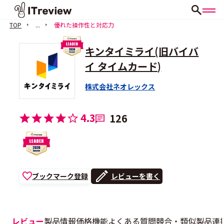
TOP
...
優れた操作性と対応力
キンタイミライ(旧バイバ
イ タイムカード)
株式会社ネオレックス
4.3
126
ブックマーク登録
レビューを書く
レビュー
製品情報
価格
機能
よくある質問
競合・類似製品
連