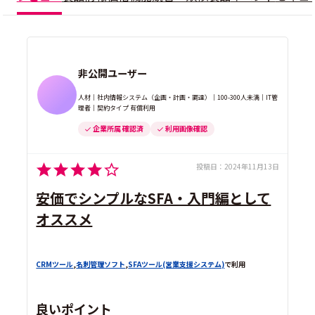
非公開ユーザー
人材｜社内情報システム（企画・計画・調達）｜100-300人未満｜IT管
理者｜契約タイプ 有償利用
企業所属 確認済
利用画像確認
投稿日：
2024年11月13日
安価でシンプルなSFA・入門編として
オススメ
CRMツール
,
名刺管理ソフト
,
SFAツール(営業支援システム)
で利用
良いポイント