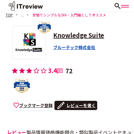
TOP
...
安価でシンプルなSFA・入門編としてオススメ
Knowledge Suite
ブルーテック株式会社
3.4
72
ブックマーク登録
レビューを書く
レビュー
製品情報
価格
機能
競合・類似製品
イベント
セキュ